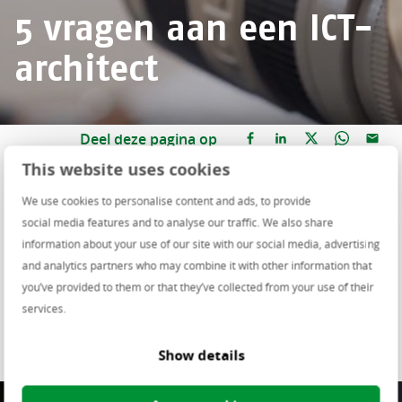
5 vragen aan een ICT-
architect
Deel deze pagina op
This website uses cookies
Wat kun je met
architectuur
? Welke functies zijn
We use cookies to personalise content and ads, to provide
er in dit vakgebied? En welke opleidingen kun je
social media features and to analyse our traffic. We also share
volgen als je wilt werken met ICT-architectuur?
information about your use of our site with our social media, advertising
We vragen onze collega Corné van den Broek
and analytics partners who may combine it with other information that
(ICT-architect bij Centric) over het nut van
you’ve provided to them or that they’ve collected from your use of their
architectuur in ICT.
services.
Show details