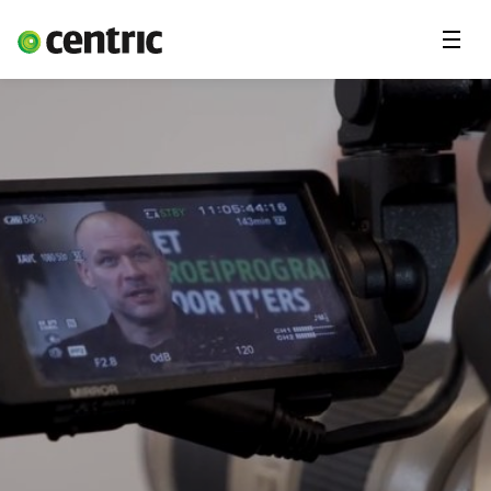
Menu'
Vacatures
Freelancer
Student
Expertises
Jij en Centric
Over ons