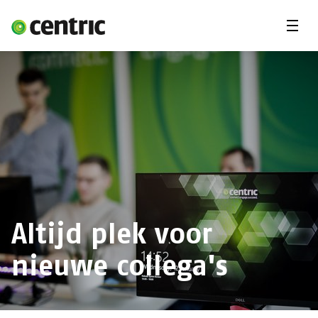
Menu'
Vacatures
Freelancer
Student
Expertises
Jij en Centric
Over ons
Altijd plek voor
nieuwe collega's