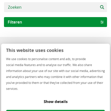
Filteren
Expertises
1 Vacature
Sales
This website uses cookies
Consultants
We use cookies to personalise content and ads, to provide
Sales Manager
social media features and to analyse our traffic. We also share
Provincie
information about your use of our site with our social media, advertising
40 uur
Oostkamp
and analytics partners who may combine it with other information that
Vlaanderen
Centric-locatie
Sales
you’ve provided to them or that they’ve collected from your use of their
services.
Werkvorm
1 van 1 beschikbare vacatures
Centric-locatie
Show details