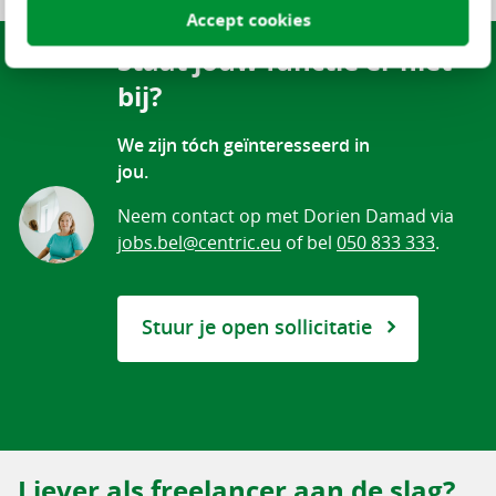
Selectie wissen
Accept cookies
Staat jouw functie er niet
bij?
We zijn tóch geïnteresseerd in
jou.
Neem contact op met Dorien Damad via
jobs.bel@centric.eu
of bel
050 833 333
.
Stuur je open sollicitatie
Liever als freelancer aan de slag?