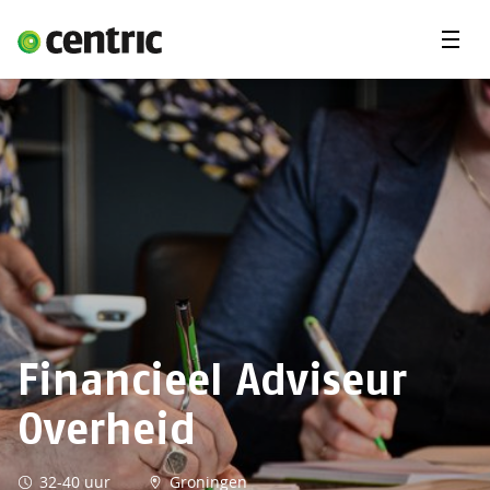
Menu'
Vacatures
Opdrachten
Student
Expertises
Jij en Centric
Over ons
Financieel Adviseur
Overheid
32-40 uur
Groningen