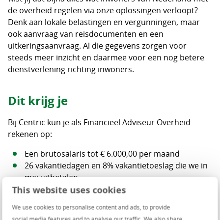
de overheid regelen via onze oplossingen verloopt?
Denk aan lokale belastingen en vergunningen, maar
ook aanvraag van reisdocumenten en een
uitkeringsaanvraag. Al die gegevens zorgen voor
steeds meer inzicht en daarmee voor een nog betere
dienstverlening richting inwoners.
Dit krijg je
Bij Centric kun je als Financieel Adviseur Overheid
rekenen op:
Een brutosalaris tot € 6.000,00 per maand
26 vakantiedagen en 8% vakantietoeslag die we in
mei uitbetalen
This website uses cookies
Een bijdrage aan je pensioen van 7,5% van je
pensioengrondslag
We use cookies to personalise content and ads, to provide
social media features and to analyse our traffic. We also share