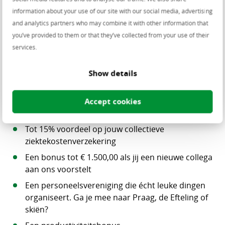
Een winstdeling tot wel 50% van het gemiddelde
information about your use of our site with our social media, advertising
brutomaandsalaris
and analytics partners who may combine it with other information that
Loyaliteitsdagen: des te langer je bij ons werkt des
you’ve provided to them or that they’ve collected from your use of their
te meer vrije tijd
services.
Een thuiswerkvergoeding tot € 15,00 per maand
Onbeperkte mogelijkheden voor het volgen van
Show details
opleidingen
Mobiliteitsbudget omdat jij zelf wil bepalen hoe je
Accept cookies
van huis naar het werk reist
Tot 15% voordeel op jouw collectieve
ziektekostenverzekering
Een bonus tot € 1.500,00 als jij een nieuwe collega
aan ons voorstelt
Een personeelsvereniging die écht leuke dingen
organiseert. Ga je mee naar Praag, de Efteling of
skiën?