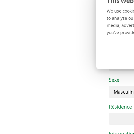
This web
We use cookie
to analyse ou
media, advert
Numéro de
you’ve provid
E-mail
Sexe
Résidence
Informatio