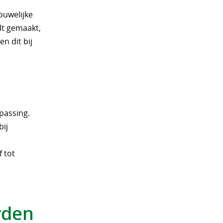
ouwelijke
dt gemaakt,
n dit bij
passing.
bij
f tot
rden