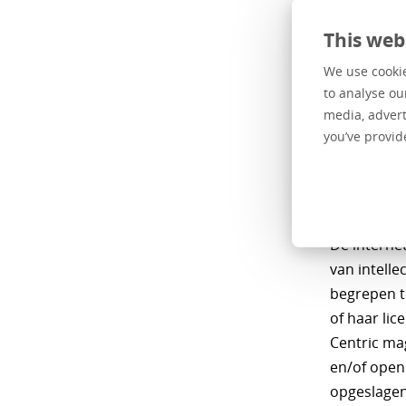
en volledig
geverifiee
This web
aansprakeli
We use cookie
is dan ook 
to analyse ou
Zonder voo
media, advert
you’ve provid
maken van 
Inte
De interne
van intell
begrepen t
of haar li
Centric ma
en/of open
opgeslagen