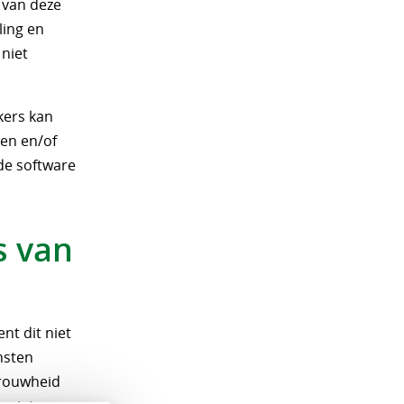
 van deze
ling en
 niet
kers kan
gen en/of
de software
s van
nt dit niet
nsten
trouwheid