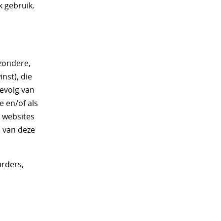
k gebruik.
jzondere,
nst), die
gevolg van
e en/of als
e websites
d van deze
urders,