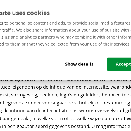
heid van de informatie op dergelijke websites is door Centri
rd. Centric aanvaardt dienaangaande geen enkele verplichtin
site uses cookies
jkheid voor dergelijke websites. Het gebruik van dergelijke 
s to personalise content and ads, to provide social media feature
volledig voor eigen rekening en risico.
r traffic. We also share information about your use of our site with 
rafgaande schriftelijke toestemming van Centric is framing
ising and analytics partners who may combine it with other inform
ed to them or that they’ve collected from your use of their services.
een hyperlink naar de internetsite niet toegestaan.
llectuele eigendomsrecht
Show details
Accept
tsite is eigendom van Centric. Alle auteursrechten en ander
ectueel eigendom op de inhoud van de internetsite, waaron
ekst, vormgeving, beelden, logo’s en geluiden, behoren toe 
centiegevers. Zonder voorafgaande schriftelijke toestemming
g de inhoud van de internetsite niet worden verveelvoudigd,
baar gemaakt, in welke vorm of op welke wijze dan ook of 
 in een geautoriseerd gegevens bestand. U mag informatie