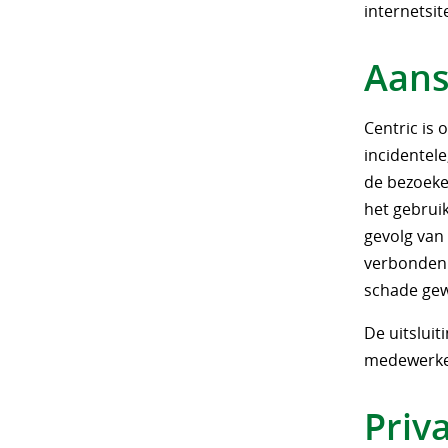
internetsi
Aans
Centric is 
incidentele
de bezoeker
het gebruik
gevolg van 
verbonden 
schade gew
De uitsluit
medewerker
Priv