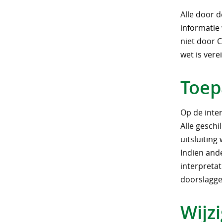
Alle door d
informatie
niet door 
wet is vere
Toep
Op de inter
Alle geschi
uitsluitin
Indien ande
interpretat
doorslagge
Wijz