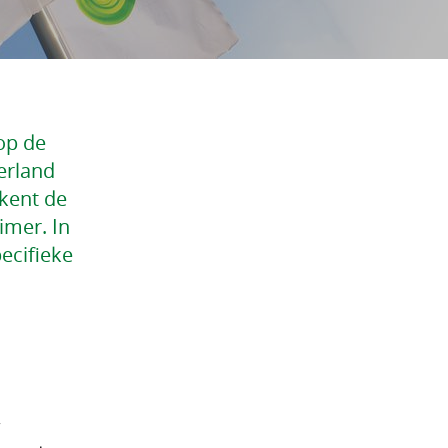
op de
erland
ekent de
imer. In
ecifieke
r