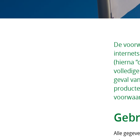
De voorw
internets
(hierna “
volledig
geval va
producte
voorwaar
Gebr
Alle gegeve