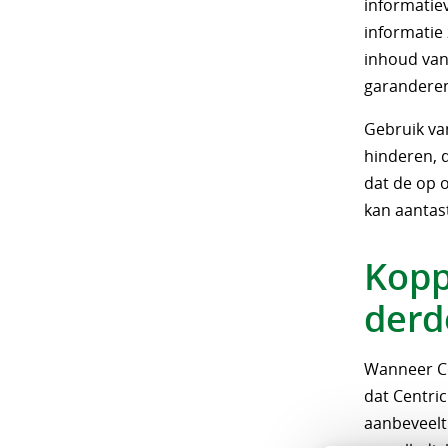
informatiev
informatie 
inhoud van 
garanderen 
Gebruik va
hinderen, d
dat de op 
kan aantast
Kopp
derd
Wanneer Ce
dat Centri
aanbeveelt