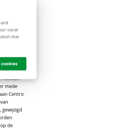
c niet
g of
hyperlinks
s and
our social
 en het
ation that
en
 cookies
e rechten
der mede
aan Centric
 van
 gewijzigd
worden
 op de