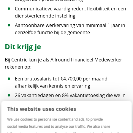
Communicatieve vaardigheden, flexibiliteit en een
dienstverlenende instelling
Aantoonbare werkervaring van minimaal 1 jaar in
eenzelfde functie bij de gemeente
Dit krijg je
Bij Centric kun je als Allround Financieel Medewerker
rekenen op:
Een brutosalaris tot €4.700,00 per maand
afhankelijk van kennis en ervaring
26 vakantiedagen en 8% vakantietoeslag die we in
mei uitbetalen
This website uses cookies
Een bijdrage aan je pensioen van 7,5% van je
pensioengrondslag
We use cookies to personalise content and ads, to provide
social media features and to analyse our traffic. We also share
Een winstdeling tot wel 50% van het gemiddelde