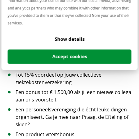
information about your use of our site with our social media, advertising
bruto maandsalaris
and analytics partners who may combine it with other information that
Loyaliteitsdagen: des te langer je bij ons werkt des
you’ve provided to them or that they’ve collected from your use of their
te meer vrije tijd
services.
Een thuiswerkvergoeding tot € 15,00 per maand
Show details
Onbeperkte mogelijkheden voor het volgen van
opleidingen
Accept cookies
Mobiliteitsbudget omdat jij zelf wil bepalen hoe je
van huis naar het werk reist
Tot 15% voordeel op jouw collectieve
ziektekostenverzekering
Een bonus tot € 1.500,00 als jij een nieuwe collega
aan ons voorstelt
Een personeelsvereniging die écht leuke dingen
organiseert. Ga je mee naar Praag, de Efteling of
skiën?
Een productiviteitsbonus