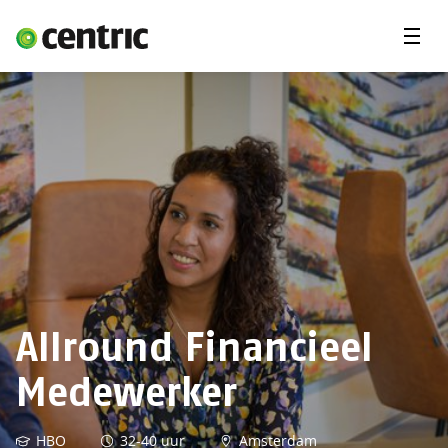
Menu'
Vacatures
Opdrachten
Student
Expertises
Jij en Centric
Over ons
Allround Financieel
Medewerker
HBO
32-40 uur
Amsterdam