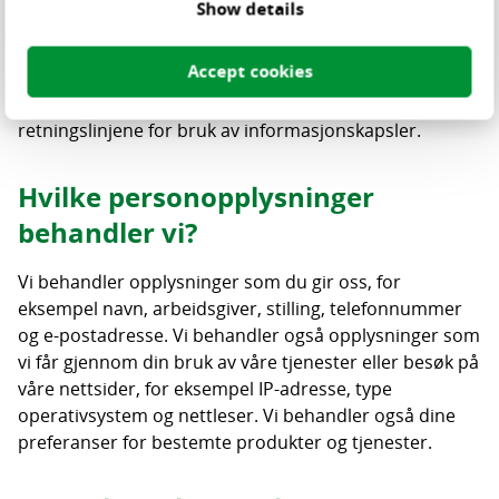
Show details
Google Adwords, Bing Ads og LinkedIn. Disse partene
bruker informasjonskapsler for å vise annonser basert
Accept cookies
på tidligere brukerbesøk på centric.eu. Du finner en
detaljert oversikt over informasjonskapslene vi bruker i
retningslinjene for bruk av informasjonskapsler.
Hvilke personopplysninger
behandler vi?
Vi behandler opplysninger som du gir oss, for
eksempel navn, arbeidsgiver, stilling, telefonnummer
og e-postadresse. Vi behandler også opplysninger som
vi får gjennom din bruk av våre tjenester eller besøk på
våre nettsider, for eksempel IP-adresse, type
operativsystem og nettleser. Vi behandler også dine
preferanser for bestemte produkter og tjenester.