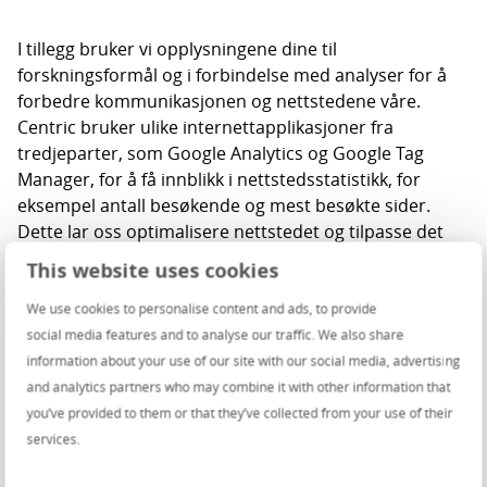
I tillegg bruker vi opplysningene dine til
forskningsformål og i forbindelse med analyser for å
forbedre kommunikasjonen og nettstedene våre.
Centric bruker ulike internettapplikasjoner fra
tredjeparter, som Google Analytics og Google Tag
Manager, for å få innblikk i nettstedsstatistikk, for
eksempel antall besøkende og mest besøkte sider.
Dette lar oss optimalisere nettstedet og tilpasse det
bedre for de besøkende. Hotjar lar oss forbedre
This website uses cookies
nettstedet med tilbakemeldinger fra brukerne. Hotjar
bruker informasjonskapsler og annen teknologi for å
We use cookies to personalise content and ads, to provide
samle inn data om atferden til brukerne og deres
social media features and to analyse our traffic. We also share
enheter. Verken Hotjar eller vi vil noen gang bruke
information about your use of our site with our social media, advertising
denne informasjonen til å identifisere individuelle
and analytics partners who may combine it with other information that
brukere eller knytte den til andre opplysninger om én
you’ve provided to them or that they’ve collected from your use of their
enkelt bruker.
services.
Centric benytter nettannonseringsfunksjoner fra