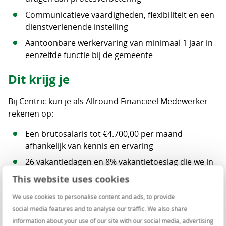
Communicatieve vaardigheden, flexibiliteit en een
dienstverlenende instelling
Aantoonbare werkervaring van minimaal 1 jaar in
eenzelfde functie bij de gemeente
Dit krijg je
Bij Centric kun je als Allround Financieel Medewerker
rekenen op:
Een brutosalaris tot €4.700,00 per maand
afhankelijk van kennis en ervaring
26 vakantiedagen en 8% vakantietoeslag die we in
mei uitbetalen
This website uses cookies
Een bijdrage aan je pensioen van 7,5% van je
We use cookies to personalise content and ads, to provide
pensioengrondslag
social media features and to analyse our traffic. We also share
Een winstdeling tot wel 50% van het gemiddelde
information about your use of our site with our social media, advertising