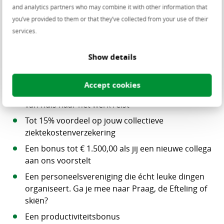
bruto maandsalaris
and analytics partners who may combine it with other information that
you’ve provided to them or that they’ve collected from your use of their
Loyaliteitsdagen: des te langer je bij ons werkt des
services.
te meer vrije tijd
Een thuiswerkvergoeding tot € 15,00 per maand
Show details
Onbeperkte mogelijkheden voor het volgen van
opleidingen
Accept cookies
Mobiliteitsbudget omdat jij zelf wil bepalen hoe je
van huis naar het werk reist
Tot 15% voordeel op jouw collectieve
ziektekostenverzekering
Een bonus tot € 1.500,00 als jij een nieuwe collega
aan ons voorstelt
Een personeelsvereniging die écht leuke dingen
organiseert. Ga je mee naar Praag, de Efteling of
skiën?
Een productiviteitsbonus