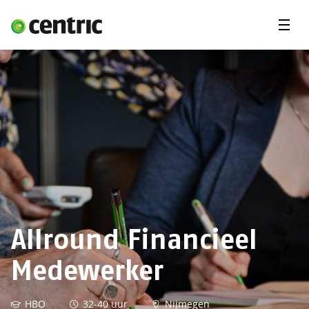
Menu'
Vacatures
Opdrachten
Student
Expertises
Jij en Centric
Over ons
Allround Financieel
Medewerker
HBO
32-40 uur
Nijmegen