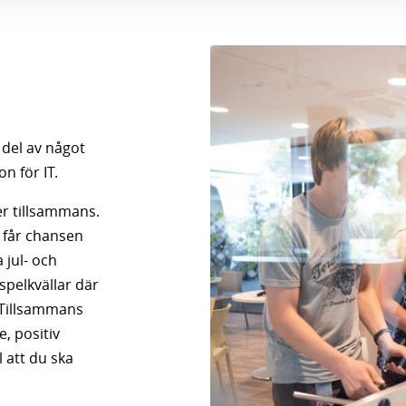
n del av något
n för IT.
er tillsammans.
 får chansen
 jul- och
spelkvällar där
 Tillsammans
e, positiv
l att du ska