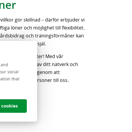
ner
 villkor gör skillnad – därför erbjuder vi
iga löner och möjlighet till flexibilitet.
kvårdsbidrag och träningsförmåner kan
både kropp och själ.
belöna våra konsulter! Med vår
du dela med dig av ditt nätverk och
s and
-familjen att växa genom att
our social
ation that
kompetenta personer till oss.
 cookies