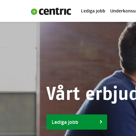
Lediga jobb
Underkonsu
Lediga jobb
Underkonsult
Arbetsområden
Du & Centric
Om oss
Vårt erbj
Lediga jobb