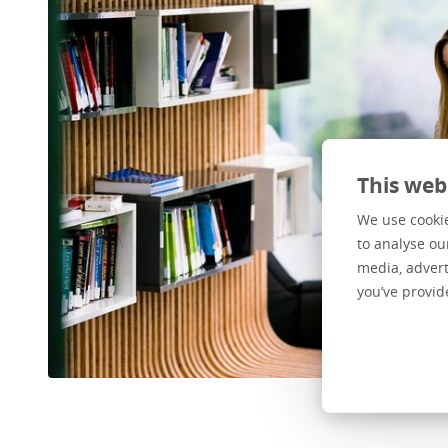
This web
We use cookie
to analyse ou
media, advert
you’ve provid