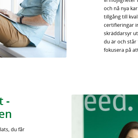
vi möjligheter 
och nå nya kar
tillgång till kv
certifieringar
skräddarsyr ut
du är och står 
fokusera på att
 -
gen
ats, du får