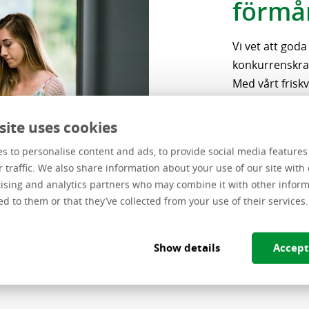
förmå
Vi vet att goda
konkurrenskraft
Med vårt fris
du ta hand om 
site uses cookies
Vi älskar att 
tipsbonus kan 
s to personalise content and ads, to provide social media feature
hjälpa Centric
r traffic. We also share information about your use of our site with 
ising and analytics partners who may combine it with other inform
rekommendera 
ed to them or that they’ve collected from your use of their services.
Show details
Accept