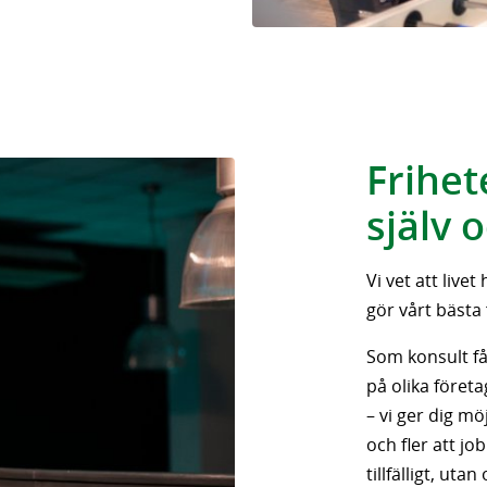
Frihet
själv 
Vi vet att liv
gör vårt bästa 
Som konsult få
på olika företa
– vi ger dig mö
och fler att j
tillfälligt, uta