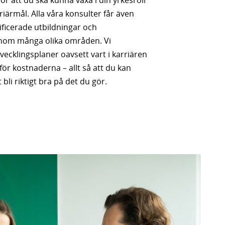
för att du ska kunna växa i din yrkesroll
riärmål. Alla våra konsulter får även
alificerade utbildningar och
 inom många olika områden. Vi
vecklingsplaner oavsett vart i karriären
för kostnaderna – allt så att du kan
 bli riktigt bra på det du gör.