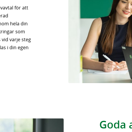
ivavtal för att
erad
enom hela din
kringar som
 vid varje steg
as i din egen
Goda a