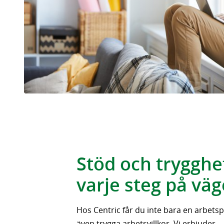
Stöd och trygghet
varje steg på vä
Hos Centric får du inte bara en arbetspl
även trygga arbetsvillkor. Vi erbjuder