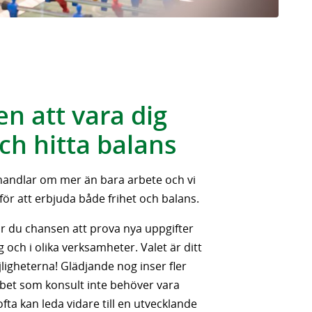
en att vara dig
och hitta balans
et handlar om mer än bara arbete och vi
för att erbjuda både frihet och balans.
r du chansen att prova nya uppgifter
g och i olika verksamheter. Valet är ditt
jligheterna! Glädjande nog inser fler
obbet som konsult inte behöver vara
n ofta kan leda vidare till en utvecklande