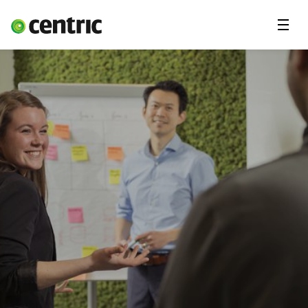
Menu
Lediga jobb
Underkonsult
Arbetsområden
Du & Centric
Om oss