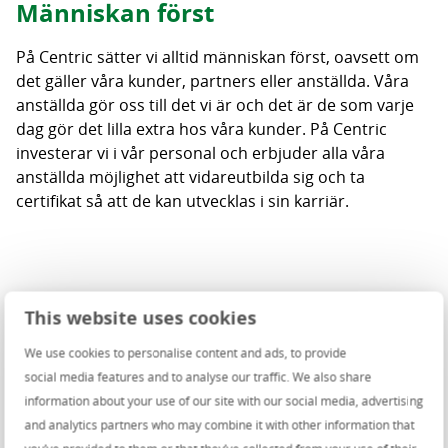
Människan först
På Centric sätter vi alltid människan först, oavsett om
det gäller våra kunder, partners eller anställda. Våra
anställda gör oss till det vi är och det är de som varje
dag gör det lilla extra hos våra kunder. På Centric
investerar vi i vår personal och erbjuder alla våra
anställda möjlighet att vidareutbilda sig och ta
certifikat så att de kan utvecklas i sin karriär.
Your guiding partner in the digital
This website uses cookies
world
We use cookies to personalise content and ads, to provide
social media features and to analyse our traffic. We also share
Centric works with dedication, fun and in-depth
information about your use of our site with our social media, advertising
technical knowledge within a variety of industries to
and analytics partners who may combine it with other information that
provide innovative products and services. We are