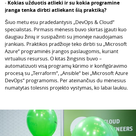
-
Kokias užduotis atlieki ir su kokia programine
įranga tenka dirbti atliekant šią praktiką?
Šiuo metu esu pradedantysis „DevOps & Cloud“
specialistas. Pirmasis mėnesis buvo skirtas įgauti kuo
daugiau žinių ir susipažinti su įmonėje naudojamais
įrankiais. Praktikos pradžioje teko dirbti su „Microsoft
Azure“ programinės įrangos paslaugomis, kuriant
virtualius resursus. O kitas žingsnis buvo –
automatizuoti visą programų kūrimo ir konfigūravimo
procesą su „Terraform“, „Ansible“ bei „Microsoft Azure
DevOps“ programomis. Per ateinančius du mėnesius
numatytas tolesnis projekto vystymas, ko labai laukiu.