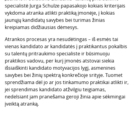
specialistė Jurga Schulze papasakojo kokiais kriterijais
vykdoma atranka atlikti praktiką įmonėje, į kokias
jaunųjų kandidatų savybes bei turimas žinias
kreipiamas didžiausias dėmesys.
Atrankos procesas yra nesudėtingas – iš esmės tai
vienas kandidato ar kandidatės į praktikantus pokalbis
su talentų pritraukimo specialiste ir būsimuoju
praktikos vadovu, per kurį įmonės atstovai siekia
išsiaiškinti kandidato motyvacijos lygį, asmenines
savybes bei žinių spektrą konkrečioje srityje. Tuomet
sprendžiama dėl jo ar jos tinkamumo praktikai atlikti ir,
jei sprendimas kandidato atžvilgiu teigiamas,
nedelsiant jam pranešama geroji žinia apie sėkmingai
įveiktą atranką.