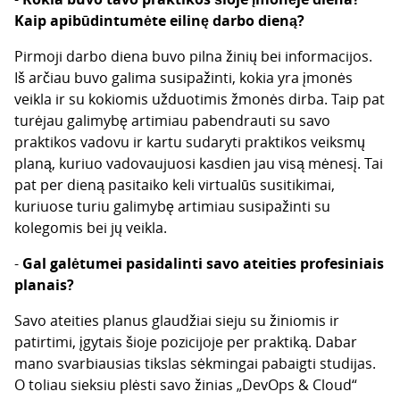
Kaip apibūdintumėte eilinę darbo dieną?
Pirmoji darbo diena buvo pilna žinių bei informacijos.
Iš arčiau buvo galima susipažinti, kokia yra įmonės
veikla ir su kokiomis užduotimis žmonės dirba. Taip pat
turėjau galimybę artimiau pabendrauti su savo
praktikos vadovu ir kartu sudaryti praktikos veiksmų
planą, kuriuo vadovaujuosi kasdien jau visą mėnesį. Tai
pat per dieną pasitaiko keli virtualūs susitikimai,
kuriuose turiu galimybę artimiau susipažinti su
kolegomis bei jų veikla.
-
Gal galėtumei pasidalinti savo ateities profesiniais
planais?
Savo ateities planus glaudžiai sieju su žiniomis ir
patirtimi, įgytais šioje pozicijoje per praktiką. Dabar
mano svarbiausias tikslas sėkmingai pabaigti studijas.
O toliau sieksiu plėsti savo žinias „DevOps & Cloud“