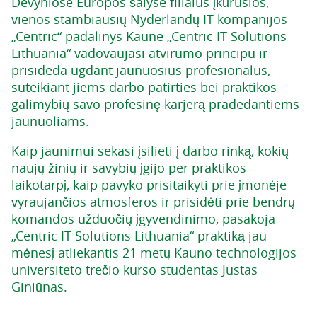
Devyniose Europos šalyse filialus įkūrusios,
vienos stambiausių Nyderlandų IT kompanijos
„Centric“ padalinys Kaune „Centric IT Solutions
Lithuania“ vadovaujasi atvirumo principu ir
prisideda ugdant jaunuosius profesionalus,
suteikiant jiems darbo patirties bei praktikos
galimybių savo profesinę karjerą pradedantiems
jaunuoliams.
Kaip jaunimui sekasi įsilieti į darbo rinką, kokių
naujų žinių ir savybių įgijo per praktikos
laikotarpį, kaip pavyko prisitaikyti prie įmonėje
vyraujančios atmosferos ir prisidėti prie bendrų
komandos užduočių įgyvendinimo, pasakoja
„Centric IT Solutions Lithuania“ praktiką jau
mėnesį atliekantis 21 metų Kauno technologijos
universiteto trečio kurso studentas Justas
Giniūnas.