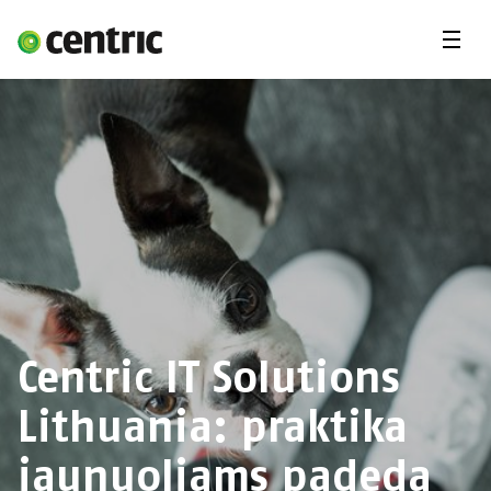
Menu
Career
Internships
Areas of expertise
Our Promise
DevOps & Cloud Academy
About us
Centric IT Solutions
Lithuania: praktika
jaunuoliams padeda