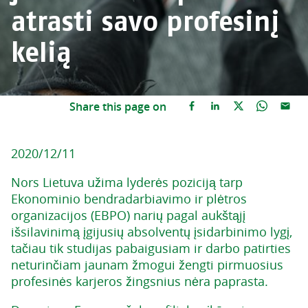
atrasti savo profesinį
kelią
Share this page on
2020/12/11
Nors Lietuva užima lyderės poziciją tarp
Ekonominio bendradarbiavimo ir plėtros
organizacijos (EBPO) narių pagal aukštąjį
išsilavinimą įgijusių absolventų įsidarbinimo lygį,
tačiau tik studijas pabaigusiam ir darbo patirties
neturinčiam jaunam žmogui žengti pirmuosius
profesinės karjeros žingsnius nėra paprasta.