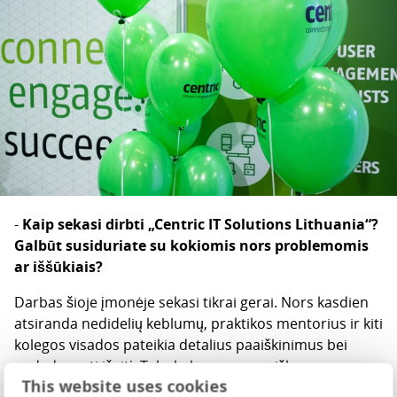
-
Kaip sekasi dirbti „Centric IT Solutions Lithuania“?
Galbūt susiduriate su kokiomis nors problemomis
ar iššūkiais?
Darbas šioje įmonėje sekasi tikrai gerai. Nors kasdien
atsiranda nedidelių keblumų, praktikos mentorius ir kiti
kolegos visados pateikia detalius paaiškinimus bei
padeda rasti išeitį. Toks kolegų geranoriškumas,
This website uses cookies
komandinis darbas sukuria puikią darbo atmosferą,