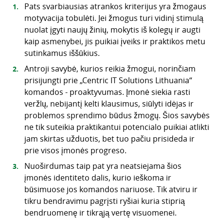
Pats svarbiausias atrankos kriterijus yra žmogaus
motyvacija tobulėti. Jei žmogus turi vidinį stimulą
nuolat įgyti naujų žinių, mokytis iš kolegų ir augti
kaip asmenybei, jis puikiai įveiks ir praktikos metu
sutinkamus iššūkius.
Antroji savybė, kurios reikia žmogui, norinčiam
prisijungti prie „Centric IT Solutions Lithuania“
komandos - proaktyvumas. Įmonė siekia rasti
veržlų, nebijantį kelti klausimus, siūlyti idėjas ir
problemos sprendimo būdus žmogų. Šios savybės
ne tik suteikia praktikantui potencialo puikiai atlikti
jam skirtas užduotis, bet tuo pačiu prisideda ir
prie visos įmonės progreso.
Nuoširdumas taip pat yra neatsiejama šios
įmonės identiteto dalis, kurio ieškoma ir
būsimuose jos komandos nariuose. Tik atviru ir
tikru bendravimu pagrįsti ryšiai kuria stiprią
bendruomenę ir tikrąją vertę visuomenei.