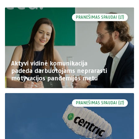
PRANEŠIMAS SPAUDAI (LT)
Aktyvi vidinė komunikacija
padeda darbuotojams neprarasti
motyvacijos pandemijos metu
PRANEŠIMAS SPAUDAI (LT)