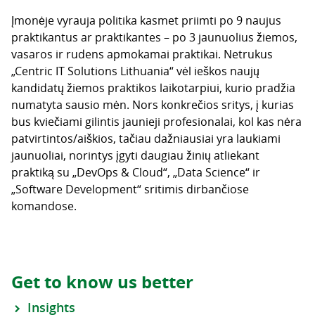
Įmonėje vyrauja politika kasmet priimti po 9 naujus
praktikantus ar praktikantes – po 3 jaunuolius žiemos,
vasaros ir rudens apmokamai praktikai. Netrukus
„Centric IT Solutions Lithuania“ vėl ieškos naujų
kandidatų žiemos praktikos laikotarpiui, kurio pradžia
numatyta sausio mėn. Nors konkrečios sritys, į kurias
bus kviečiami gilintis jaunieji profesionalai, kol kas nėra
patvirtintos/aiškios, tačiau dažniausiai yra laukiami
jaunuoliai, norintys įgyti daugiau žinių atliekant
praktiką su „DevOps & Cloud“, „Data Science“ ir
„Software Development“ sritimis dirbančiose
komandose.
Get to know us better
Insights